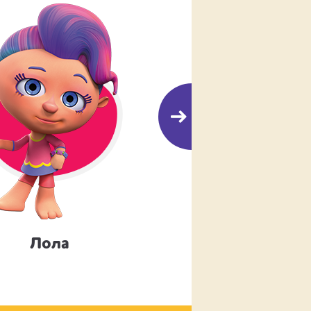
Лола
Саня