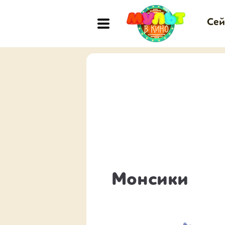
Сей
Монсики