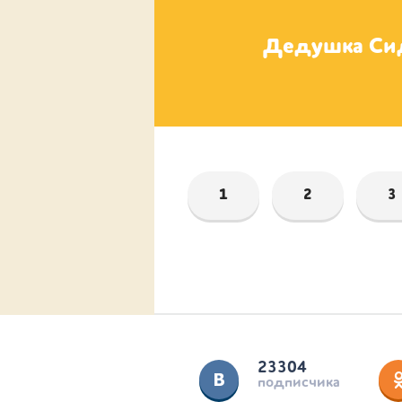
Донни
Дедушка Си
1
2
3
23304
подписчика