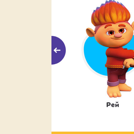
Пиля
Рей