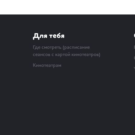
Для тебя
Где смотреть (расписание
сеансов с картой кинотеатров)
Кинотеатрам