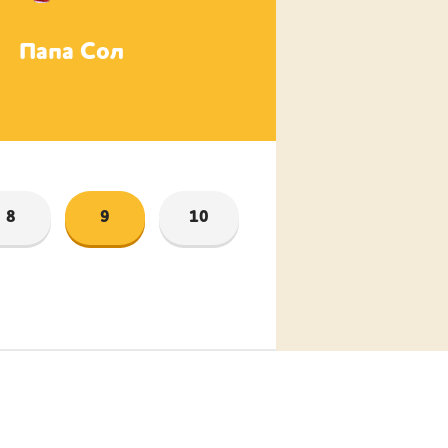
Папа Сол
Мама Фанни
8
9
10