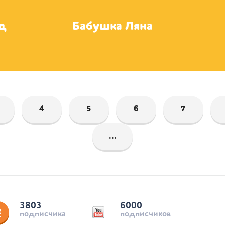
д
Бабушка Ляна
4
5
6
7
...
3803
6000
подписчика
подписчиков