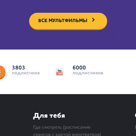
ВСЕ МУЛЬТФИЛЬМЫ
3803
6000
подписчика
подписчиков
Для тебя
Где смотреть (расписание
сеансов с картой кинотеатров)