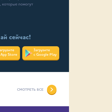
, которые помогут
ай сейчас!
агрузите
Загрузите
 App Store
с Google Play
СМОТРЕТЬ ВСЕ