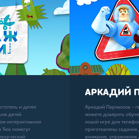
АРКАДИЙ 
стотель и дятел
Аркадий Паровозов - г
ших детей
можете доверить обуче
вом интерактивном
новой игре для телефо
и Тюк помогут
приготовлены задания 
 творческий
внимание, упражнения 