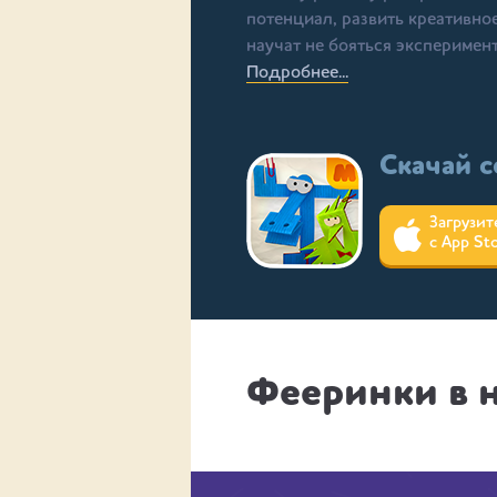
потенциал, развить креативн
научат не бояться эксперимен
Подробнее...
Скачай с
Загрузит
с App St
Фееринки в 