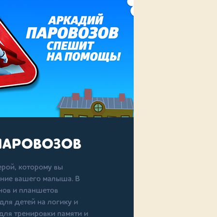
ПАРОВОЗОВ
ерой, которому вы
ние вашего малыша. В
нов и планшетов
для детей на логику и
для тренировки памяти и