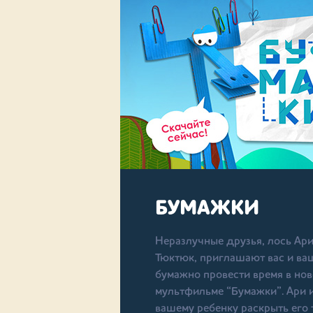
БУМАЖКИ
Неразлучные друзья, лось Ари
Тюктюк, приглашают вас и ва
бумажно провести время в но
мультфильме “Бумажки”. Ари 
вашему ребенку раскрыть его