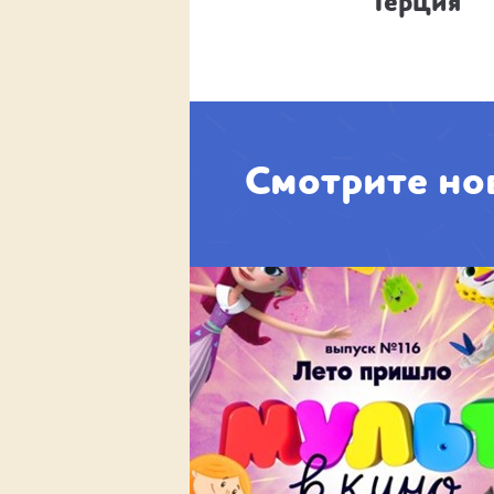
Дрема
Терция
Смотрите но