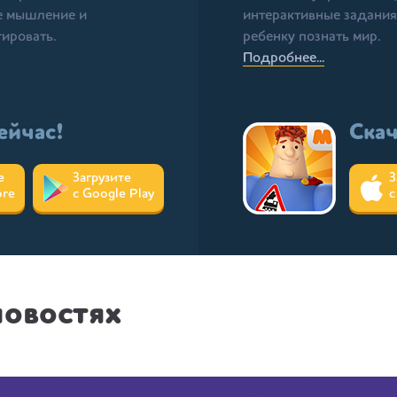
ое мышление и
интерактивные задания
тировать.
ребенку познать мир.
Подробнее...
ейчас!
Скач
е
Загрузите
З
ore
с Google Play
с
новостях