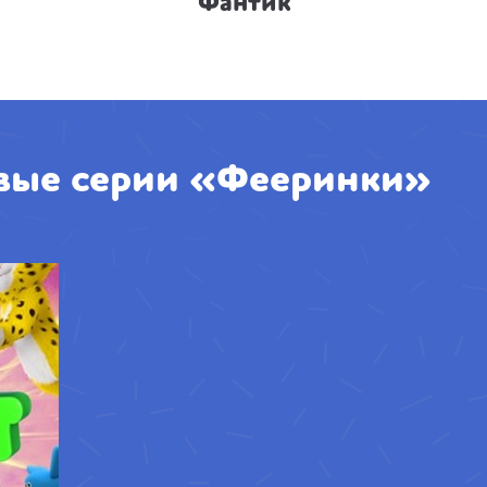
Фантик
вые серии «Фееринки»