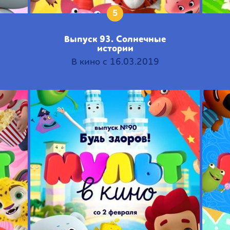
5
Выпуск 93. Солнечные
истории
В кино с 16.03.2019