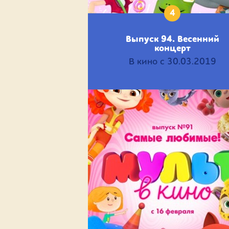
4
Выпуск 94. Весенний
концерт
В кино с 30.03.2019