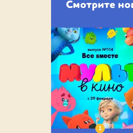
Смотрите но
1