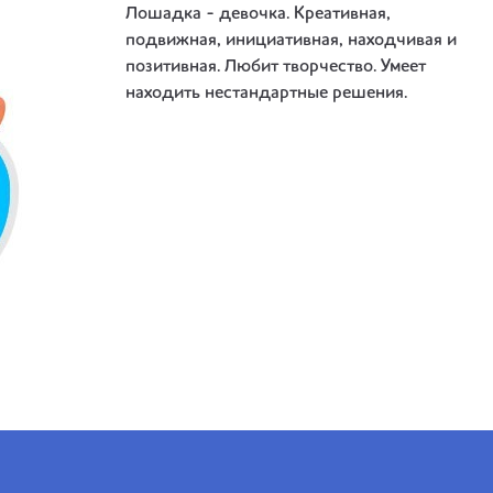
Лошадка - девочка. Креативная,
подвижная, инициативная, находчивая и
позитивная. Любит творчество. Умеет
находить нестандартные решения.