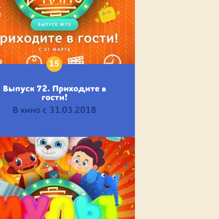
15
Выпуск 72. Приходите в
гости!
В кино с 31.03.2018