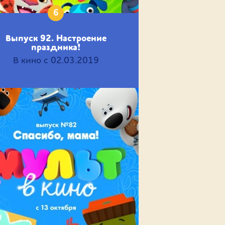
6
Выпуск 92. Настроение
праздника!
В кино с 02.03.2019