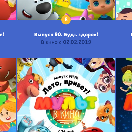
8
е!
Выпуск 90. Будь здоров!
В кино с 02.02.2019