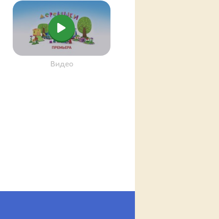
Видео