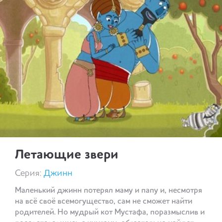
Летающие звери
Серия:
Джинн
Маленький джинн потерял маму и папу и, несмотря
на всё своё всемогущество, сам не сможет найти
родителей. Но мудрый кот Мустафа, поразмыслив и