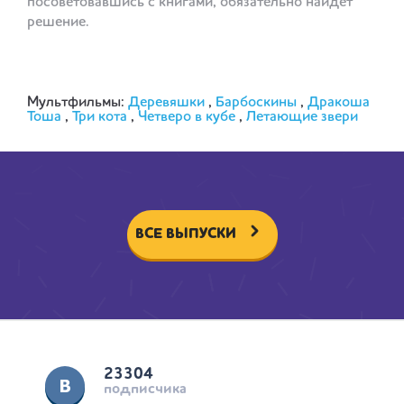
посоветовавшись с книгами, обязательно найдет
решение.
Мультфильмы:
Деревяшки
,
Барбоскины
,
Дракоша
Тоша
,
Три кота
,
Четверо в кубе
,
Летающие звери
ВСЕ ВЫПУСКИ
23304
подписчика