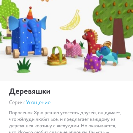
Деревяшки
Серия:
Угощение
Поросёнок Хрю решил угостить друзей, он думает,
что жёлуди любят все, и предлагает каждому из
деревяшек корзину с желудями. Но оказывается,
что Иго-го любит сладкие яблочки, Гав-гав –