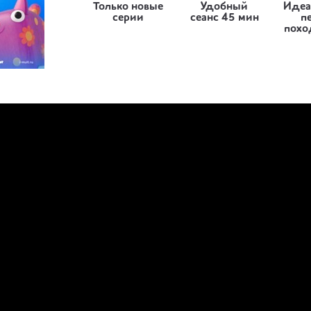
Только новые
Удобный
Идеа
серии
сеанс 45 мин
п
похо