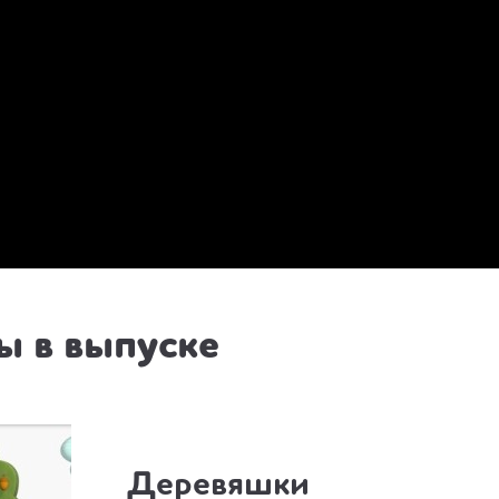
 в выпуске
Деревяшки