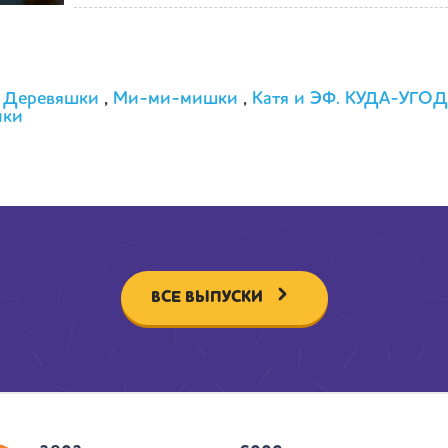
:
Деревяшки
,
Ми-ми-мишки
,
Катя и ЭФ. КУДА-УГ
ики
ВСЕ ВЫПУСКИ