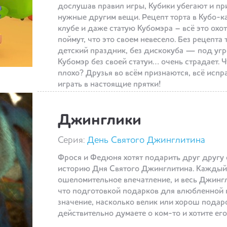
дослушав правил игры, Кубики убегают и пр
нужные другим вещи. Рецепт торта в Кубо-к
клубе и даже статую Кубомэра – всё это охот
поймут, что это своем невесело. Без рецепта
детский праздник, без дискокуба — под угр
Кубомэр без своей статуи… очень страдает. Ч
плохо? Друзья во всём признаются, всё испра
играть в настоящие прятки!
Джинглики
Серия:
День Святого Джинглитина
Фрося и Федюня хотят подарить друг другу
историю Дня Святого Джинглитина. Каждый 
ошеломительное впечатление, и весь Джингл
что подготовкой подарков для влюбленной п
значение, насколько велик или хорош подаро
действительно думаете о ком-то и хотите ег