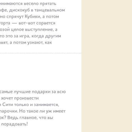
инимаются весело прятать
афе, дискокуб в танцевальном
но спрячут Кубики, а потом
 торта — вот-вот сорвется
озой целое выступление, а
то это за игра, когда другим
вят, а потом узнают, как
 самые лучшие подарки за всю
хочет произвести
 Сити только и занимается,
арочки. Но такое ли уж имеет
к? Ведь главное, что вы
о порадовать!