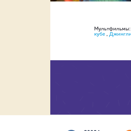
Мультфильмы
кубе
,
Джингл