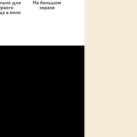
льно для
На большом
ервого
экране
да в кино