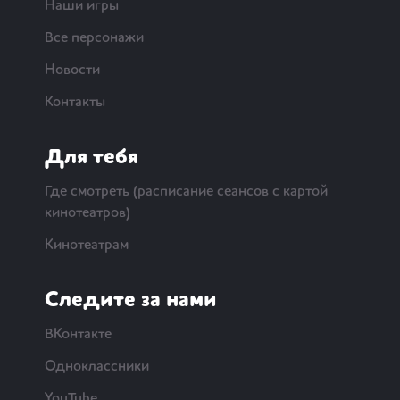
Наши игры
Все персонажи
Новости
Контакты
Для тебя
Где смотреть (расписание сеансов с картой
кинотеатров)
Кинотеатрам
Следите за нами
ВКонтакте
Одноклассники
YouTube