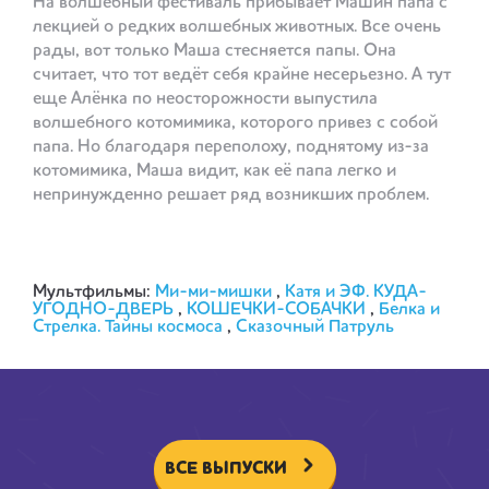
На волшебный фестиваль прибывает Машин папа с
лекцией о редких волшебных животных. Все очень
рады, вот только Маша стесняется папы. Она
считает, что тот ведёт себя крайне несерьезно. А тут
еще Алёнка по неосторожности выпустила
волшебного котомимика, которого привез с собой
папа. Но благодаря переполоху, поднятому из-за
котомимика, Маша видит, как её папа легко и
непринужденно решает ряд возникших проблем.
Мультфильмы:
Ми-ми-мишки
,
Катя и ЭФ. КУДА-
УГОДНО-ДВЕРЬ
,
КОШЕЧКИ-СОБАЧКИ
,
Белка и
Стрелка. Тайны космоса
,
Сказочный Патруль
ВСЕ ВЫПУСКИ