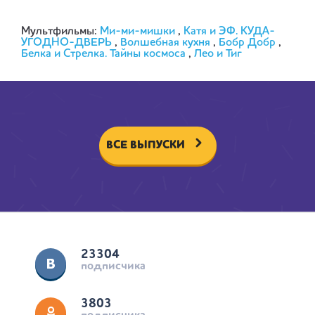
Мультфильмы:
Ми-ми-мишки
,
Катя и ЭФ. КУДА-
УГОДНО-ДВЕРЬ
,
Волшебная кухня
,
Бобр Добр
,
Белка и Стрелка. Тайны космоса
,
Лео и Тиг
ВСЕ ВЫПУСКИ
23304
подписчика
3803