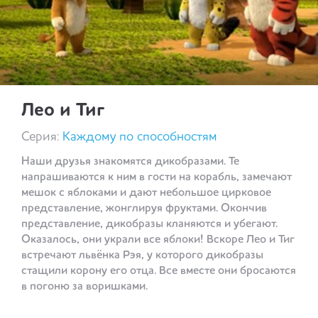
Лео и Тиг
Серия:
Каждому по способностям
Наши друзья знакомятся дикобразами. Те
напрашиваются к ним в гости на корабль, замечают
мешок с яблоками и дают небольшое цирковое
представление, жонглируя фруктами. Окончив
представление, дикобразы кланяются и убегают.
Оказалось, они украли все яблоки! Вскоре Лео и Тиг
встречают львёнка Рэя, у которого дикобразы
стащили корону его отца. Все вместе они бросаются
в погоню за воришками.