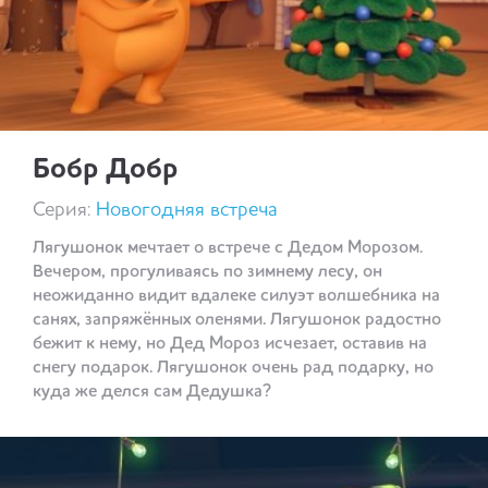
Бобр Добр
Серия:
Новогодняя встреча
Лягушонок мечтает о встрече с Дедом Морозом.
Вечером, прогуливаясь по зимнему лесу, он
неожиданно видит вдалеке силуэт волшебника на
санях, запряжённых оленями. Лягушонок радостно
бежит к нему, но Дед Мороз исчезает, оставив на
снегу подарок. Лягушонок очень рад подарку, но
куда же делся сам Дедушка?