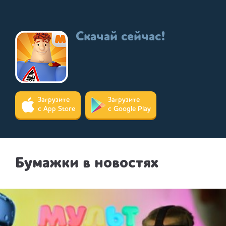
Скачай сейчас!
Загрузите
Загрузите
с App Store
с Google Play
Бумажки в новостях