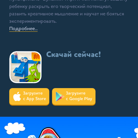
ребенку раскрыть его творческий потенциал,
развить креативное мышление и научат не бояться
экспериментировать.
Подробнее...
Скачай сейчас!
Загрузите
Загрузите
с App Store
с Google Play