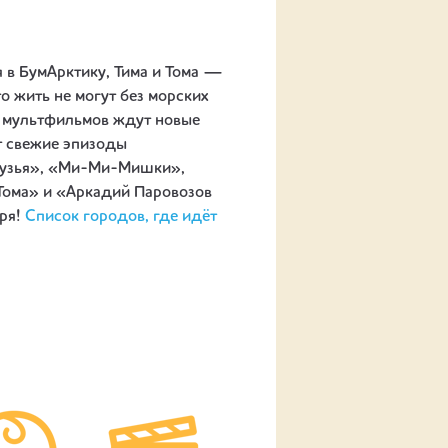
я в БумАрктику, Тима и Тома —
о жить не могут без морских
х мультфильмов ждут новые
т свежие эпизоды
друзья», «Ми-Ми-Мишки»,
Тома» и «Аркадий Паровозов
аря!
Список городов, где идёт