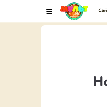
Сей
Н