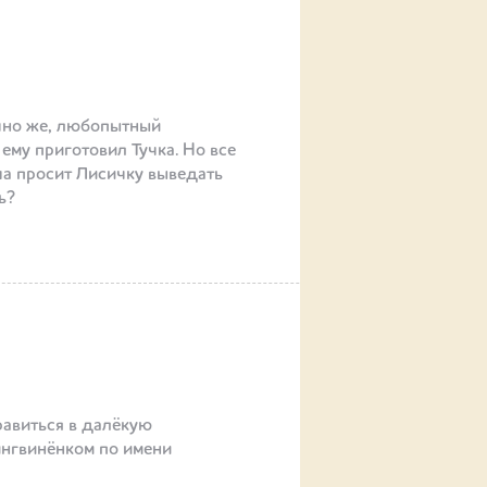
чно же, любопытный
ему приготовил Тучка. Но все
ша просит Лисичку выведать
ь?
равиться в далёкую
нгвинёнком по имени