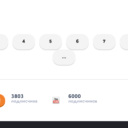
4
5
6
7
...
3803
6000
подписчика
подписчиков