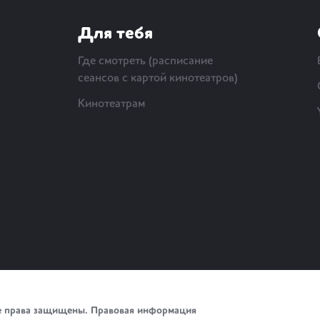
Для тебя
Где смотреть (расписание
сеансов с картой кинотеатров)
Кинотеатрам
е права защищены.
Правовая информация