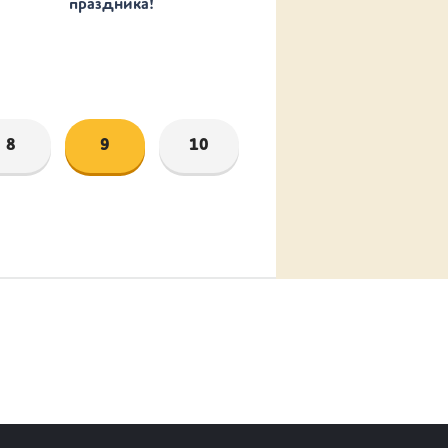
праздника!
8
9
10