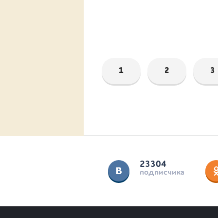
1
2
3
23304
подписчика