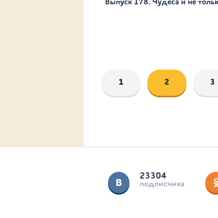
Выпуск 178. Чудеса и не толь
1
2
3
23304
подписчика