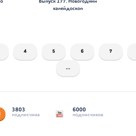
ко
Выпуск 177. Новогодний
калейдоскоп
4
5
6
7
...
3803
6000
подписчика
подписчиков