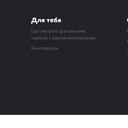
Для тебя
Где смотреть (расписание
сеансов с картой кинотеатров)
Кинотеатрам