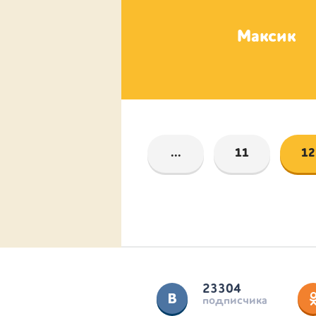
Мия
Максик
...
11
12
23304
подписчика