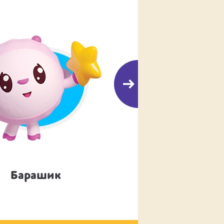
Барашик
Ёжик