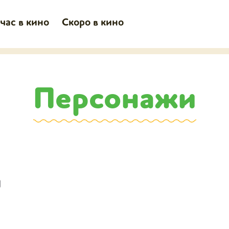
час в кино
Скоро в кино
Персонажи
и