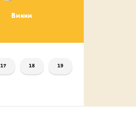
Викки
Жоржик
17
18
19