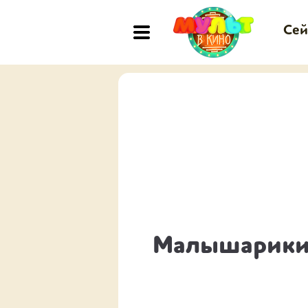
Сей
Малышарик