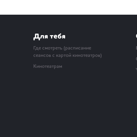
Для тебя
Где смотреть (расписание
сеансов с картой кинотеатров)
Кинотеатрам