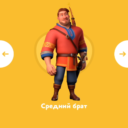
ат
Средний брат