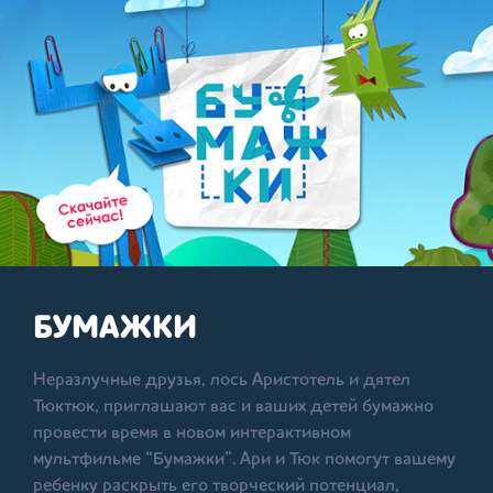
БУМАЖКИ
Неразлучные друзья, лось Аристотель и дятел
Тюктюк, приглашают вас и ваших детей бумажно
провести время в новом интерактивном
мультфильме “Бумажки”. Ари и Тюк помогут вашему
ребенку раскрыть его творческий потенциал,