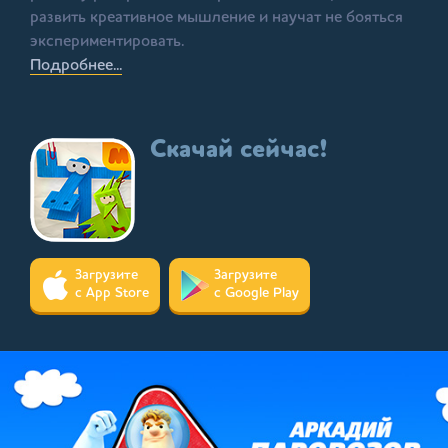
развить креативное мышление и научат не бояться
экспериментировать.
Подробнее...
Скачай сейчас!
Загрузите
Загрузите
с App Store
с Google Play