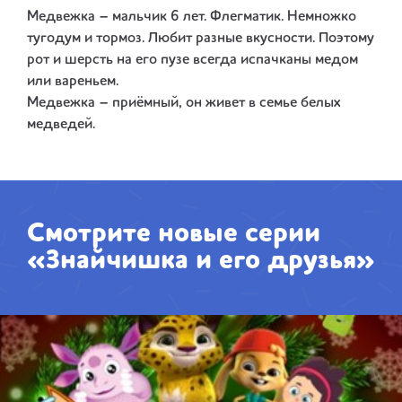
Медвежка – мальчик 6 лет. Флегматик. Немножко
тугодум и тормоз. Любит разные вкусности. Поэтому
рот и шерсть на его пузе всегда испачканы медом
или вареньем.
Медвежка – приёмный, он живет в семье белых
медведей.
Смотрите новые серии
«Знайчишка и его друзья»