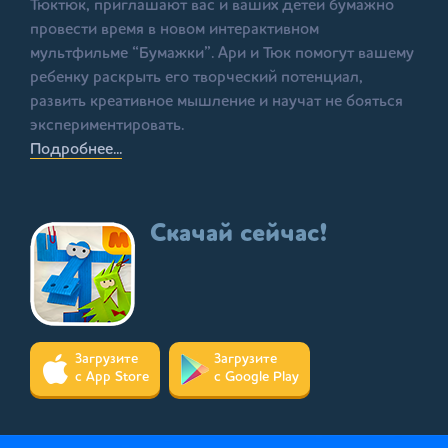
Тюктюк, приглашают вас и ваших детей бумажно
провести время в новом интерактивном
мультфильме “Бумажки”. Ари и Тюк помогут вашему
ребенку раскрыть его творческий потенциал,
развить креативное мышление и научат не бояться
экспериментировать.
Подробнее...
Скачай сейчас!
Загрузите
Загрузите
с App Store
с Google Play