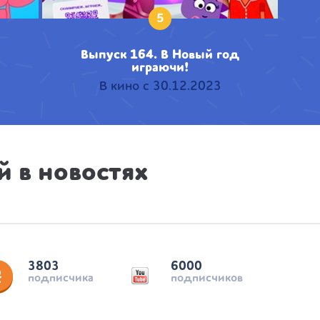
5
Выпуск 164. В Новый год
играючи!
В кино с 30.12.2023
 в новостях
3803
6000
подписчика
подписчиков