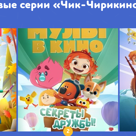
вые серии «Чик-Чирикин
2