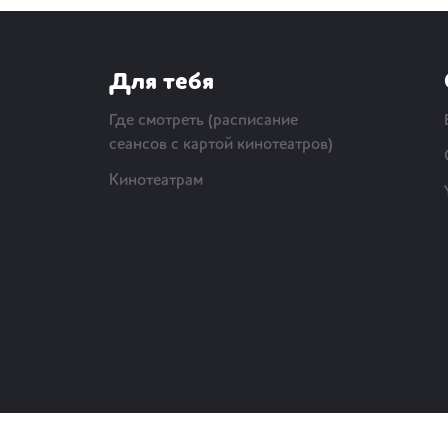
Для тебя
Где смотреть (расписание
сеансов с картой кинотеатров)
Кинотеатрам