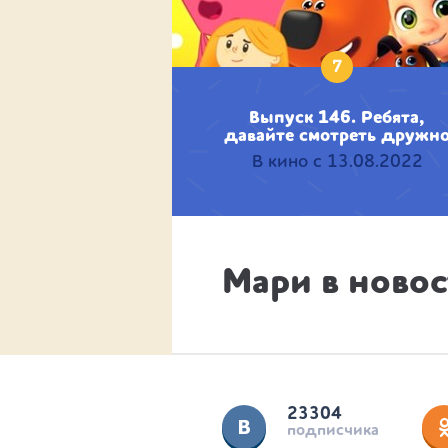
7
Выпуск 146. Ребята,
давайте смотреть дружн
В кино с 13.08.2022
Мари в новос
23304
подписчика