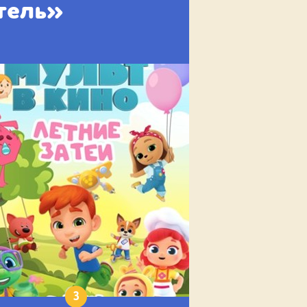
тель»
3