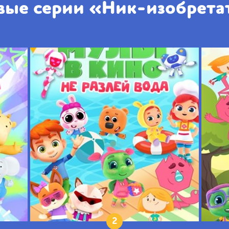
вые серии «Ник-изобрета
2