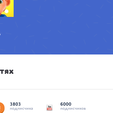
о
тях
3803
6000
подписчика
подписчиков