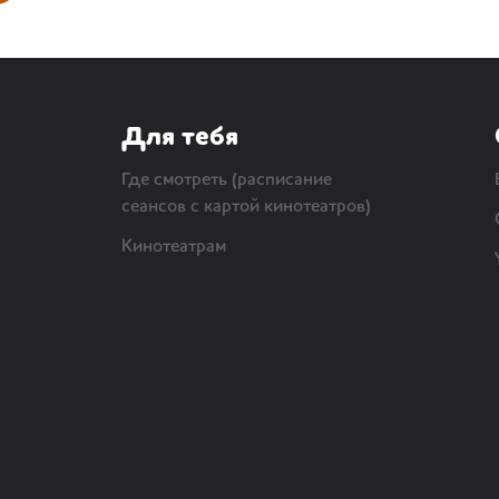
Для тебя
Где смотреть (расписание
сеансов с картой кинотеатров)
Кинотеатрам