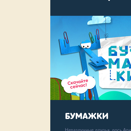
БУМАЖКИ
Неразлучные друзья, лось Ари