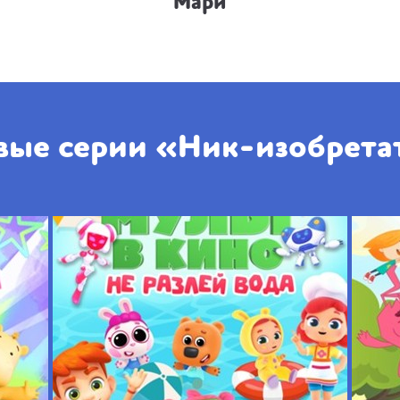
Мари
вые серии «Ник-изобрета