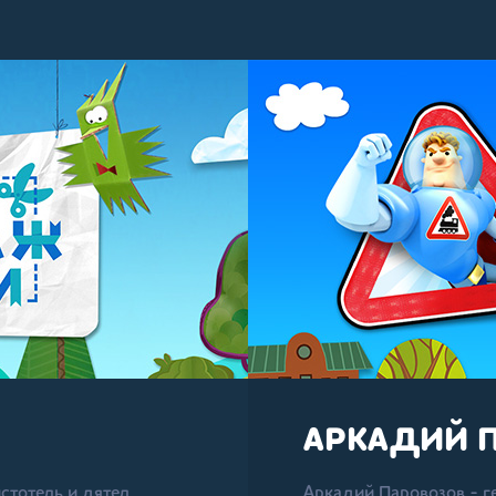
АРКАДИЙ 
стотель и дятел
Аркадий Паровозов - г