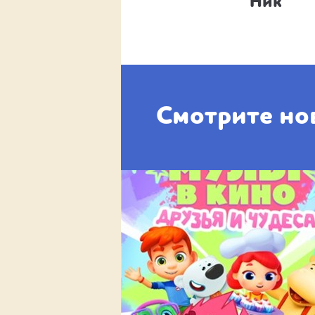
Плато
Ник
Смотрите но