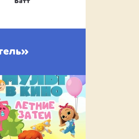
Ватт
Пико
тель»