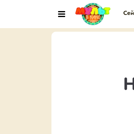
Сей
Н