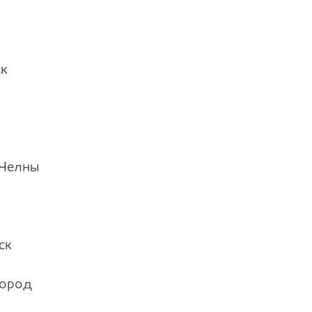
к
Челны
ск
город