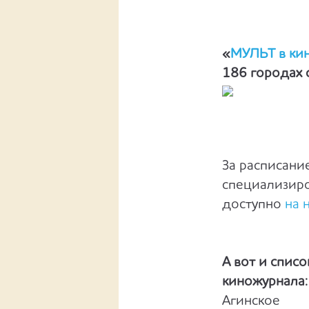
«
МУЛЬТ в кин
186 городах 
За расписани
специализиро
доступно
на 
А вот и спис
киножурнала:
Агинское