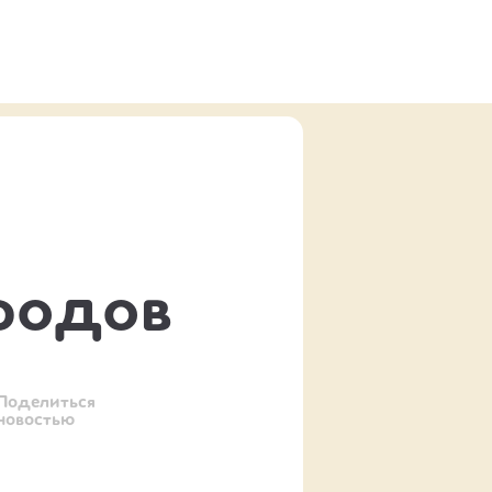
ородов
Поделиться
новостью