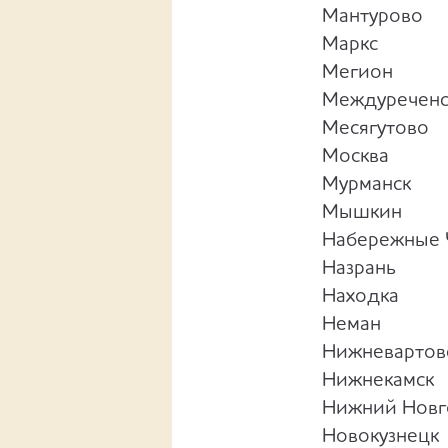
Мантурово
Маркс
Мегион
Междуреченс
Месягутово
Москва
Мурманск
Мышкин
Набережные 
Назрань
Находка
Неман
Нижневартов
Нижнекамск
Нижний Нов
Новокузнецк