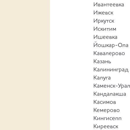
Ивантеевка
Ижевск
Иркутск
Искитим
Ишеевка
Йошкар-Ола
Кавалерово
Казань
Калининград
Калуга
Каменск-Ура
Кандалакша
Касимов
Кемерово
Кингисепп
Киреевск