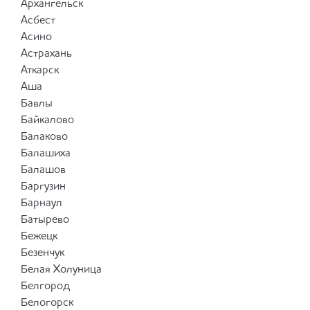
Архангельск
Асбест
Асино
Астрахань
Аткарск
Аша
Бавлы
Байкалово
Балаково
Балашиха
Балашов
Баргузин
Барнаул
Батырево
Бежецк
Безенчук
Белая Холуница
Белгород
Белогорск