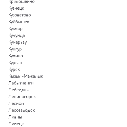
Кривошеино
Кузнецк
Кузоватово
Куйбышев
Кукмор
Кулунда
Кумертау
Кунгур
Купино
Курган
Курск
Кызыл-Мажалык
Лабытнанги
Лебедянь
Лениногорск
Лесной
Лесозаводск
Ливны
Липецк