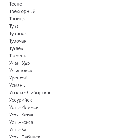
Тосно
Трехгорный
Троицк
Тула
Туринск
Турочак
Тутаев
Тюмень
Улан-Удэ
Ульяновск
Уренгой
Усмань
Усолье-Сибирское
Уссурийск
Усть-Илимск
Усть-Катав
Усть-кокса
Усть-Кут
Усть-Лабинск