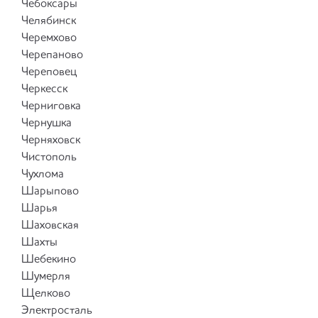
Чебоксары
Челябинск
Черемхово
Черепаново
Череповец
Черкесск
Черниговка
Чернушка
Черняховск
Чистополь
Чухлома
Шарыпово
Шарья
Шаховская
Шахты
Шебекино
Шумерля
Щелково
Электросталь