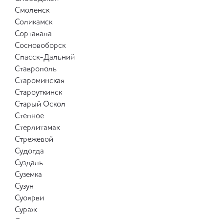
Смоленск
Соликамск
Сортавала
Сосновоборск
Спасск-Дальний
Ставрополь
Староминская
Староуткинск
Старый Оскол
Степное
Стерлитамак
Стрежевой
Судогда
Суздаль
Суземка
Сузун
Суоярви
Сураж