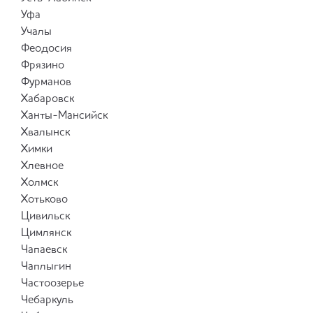
Уфа
Учалы
Феодосия
Фрязино
Фурманов
Хабаровск
Ханты-Мансийск
Хвалынск
Химки
Хлевное
Холмск
Хотьково
Цивильск
Цимлянск
Чапаевск
Чаплыгин
Частоозерье
Чебаркуль