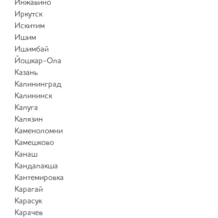
Инжавино
Иркутск
Искитим
Ишим
Ишимбай
Йошкар-Ола
Казань
Калининград
Калининск
Калуга
Калязин
Каменоломни
Камешково
Канаш
Кандалакша
Кантемировка
Карагай
Карасук
Карачев