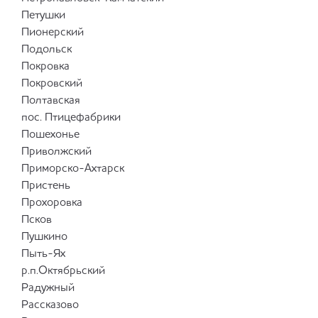
Петушки
Пионерский
Подольск
Покровка
Покровский
Полтавская
пос. Птицефабрики
Пошехонье
Приволжский
Приморско-Ахтарск
Пристень
Прохоровка
Псков
Пушкино
Пыть-Ях
р.п.Октябрьский
Радужный
Рассказово