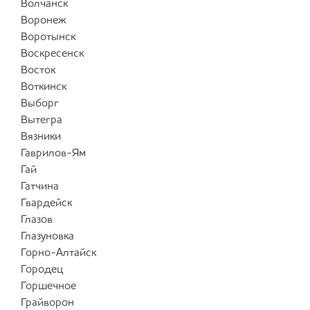
Волчанск
Воронеж
Воротынск
Воскресенск
Восток
Воткинск
Выборг
Вытегра
Вязники
Гаврилов-Ям
Гай
Гатчина
Гвардейск
Глазов
Глазуновка
Горно-Алтайск
Городец
Горшечное
Грайворон