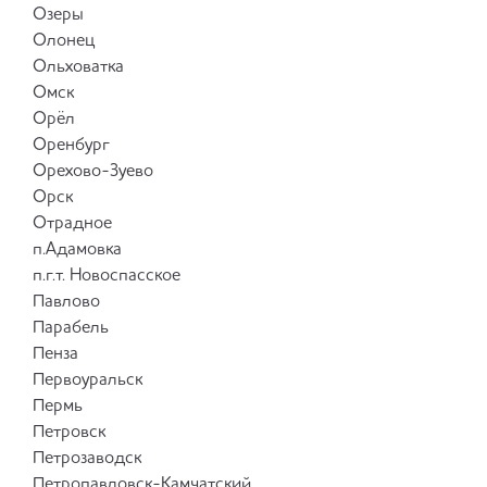
Озеры
Олонец
Ольховатка
Омск
Орёл
Оренбург
Орехово-Зуево
Орск
Отрадное
п.Адамовка
п.г.т. Новоспасское
Павлово
Парабель
Пенза
Первоуральск
Пермь
Петровск
Петрозаводск
Петропавловск-Камчатский