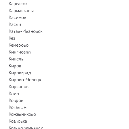
Каргасок
Кармаскалы
Касимов
Касли
Катав-Ивановск
Кез
Кемерово
Кингисепп
Кинель
Киров
Кировград
Кирово-Чепецк
Кирсанов
Клин
Ковров
Когалым
Кожевниково
Козловка
Козьмодемьянск