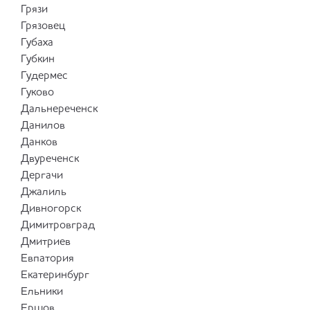
Грязи
Грязовец
Губаха
Губкин
Гудермес
Гуково
Дальнереченск
Данилов
Данков
Двуреченск
Дергачи
Джалиль
Дивногорск
Димитровград
Дмитриев
Евпатория
Екатеринбург
Ельники
Ершов