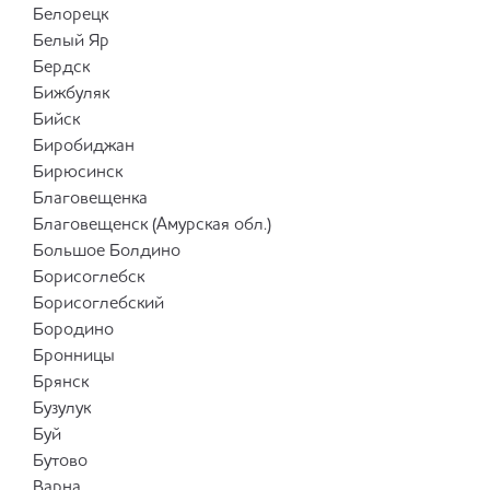
Белорецк
Белый Яр
Бердск
Бижбуляк
Бийск
Биробиджан
Бирюсинск
Благовещенка
Благовещенск (Амурская обл.)
Большое Болдино
Борисоглебск
Борисоглебский
Бородино
Бронницы
Брянск
Бузулук
Буй
Бутово
Варна