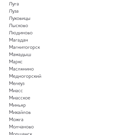
Луга
Луза
Луховицы
Лысково
Людиново
Магадан
Магнитогорск
Мамадыш
Маркс
Маслянино
Медногорский
Мелеуз
Миасс
Миасское
Миньяр
Михайлов
Можга
Молчаново
Моршанск