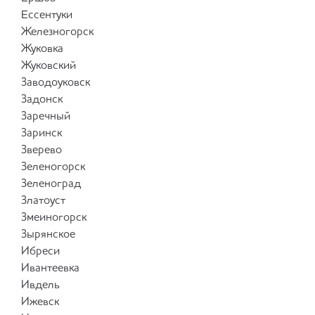
Ессентуки
Железногорск
Жуковка
Жуковский
Заводоуковск
Задонск
Заречный
Заринск
Зверево
Зеленогорск
Зеленоград
Златоуст
Змеиногорск
Зырянское
Ибреси
Ивантеевка
Ивдель
Ижевск