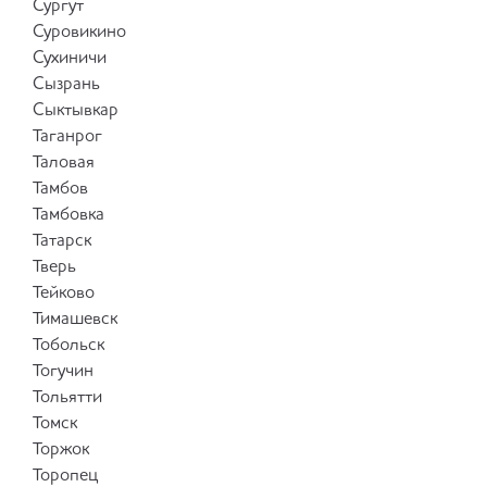
Сургут
Суровикино
Сухиничи
Сызрань
Сыктывкар
Таганрог
Таловая
Тамбов
Тамбовка
Татарск
Тверь
Тейково
Тимашевск
Тобольск
Тогучин
Тольятти
Томск
Торжок
Торопец