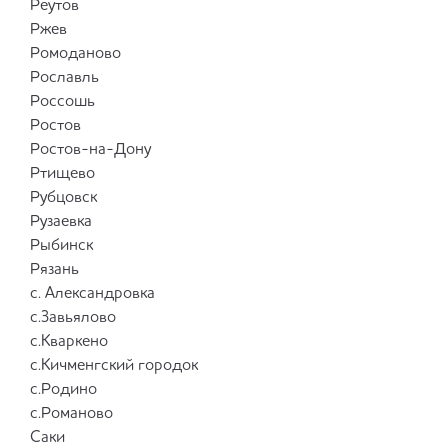
Реутов
Ржев
Ромоданово
Рославль
Россошь
Ростов
Ростов-на-Дону
Ртищево
Рубцовск
Рузаевка
Рыбинск
Рязань
с. Александровка
с.Завьялово
с.Кваркено
с.Кичменгский городок
с.Родино
с.Романово
Саки