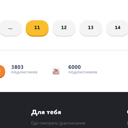
...
11
12
13
14
3803
6000
подписчика
подписчиков
Для тебя
Где смотреть (расписание