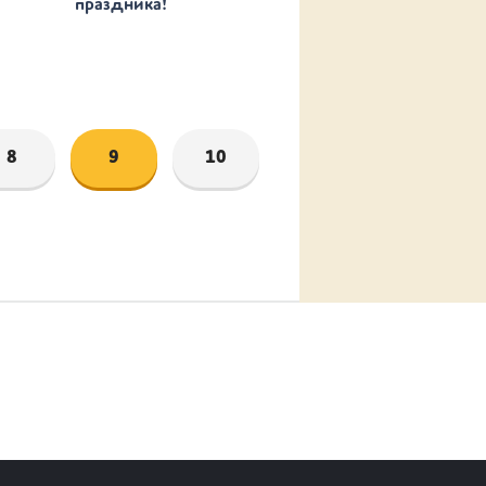
праздника!
8
9
10