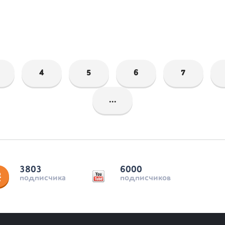
4
5
6
7
...
3803
6000
подписчика
подписчиков