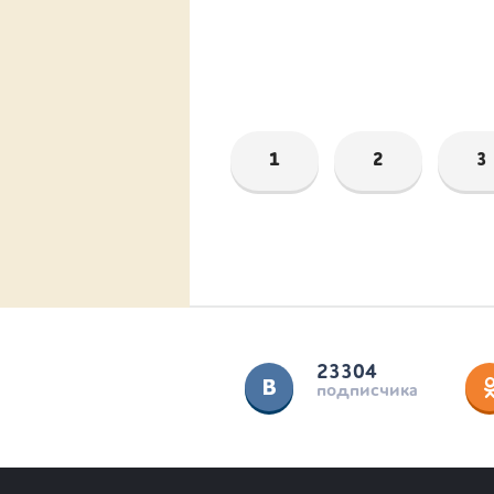
1
2
3
23304
подписчика