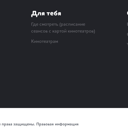
Для тебя
Где смотреть (расписание
сеансов с картой кинотеатров)
Кинотеатрам
е права защищены.
Правовая информация