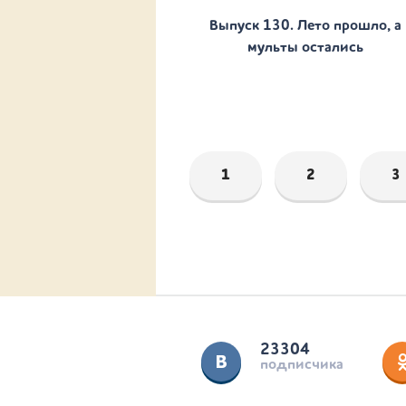
Выпуск 130. Лето прошло, а
мульты остались
1
2
3
23304
подписчика