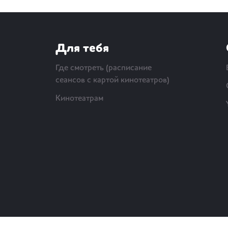
Для тебя
Где смотреть (расписание
сеансов с картой кинотеатров)
Кинотеатрам