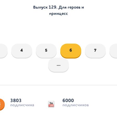
Выпуск 129. Для героев и
принцесс
4
5
6
7
...
3803
6000
подписчика
подписчиков