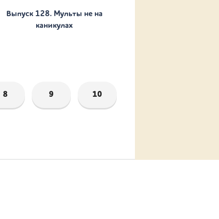
Выпуск 128. Мульты не на
каникулах
8
9
10