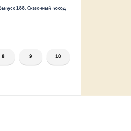
Выпуск 188. Сказочный поход
8
9
10