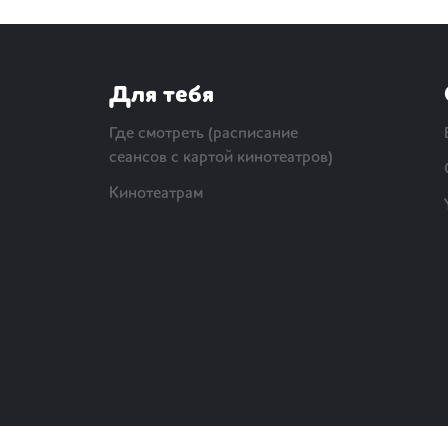
Для тебя
Где смотреть (расписание
сеансов с картой кинотеатров)
Кинотеатрам