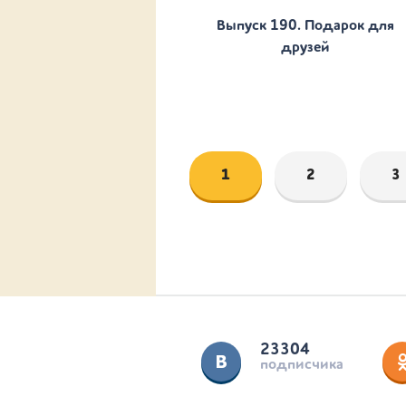
Выпуск 190. Подарок для
друзей
1
2
3
23304
подписчика