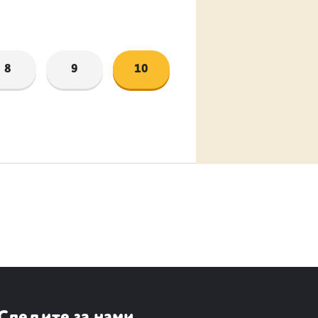
8
9
10