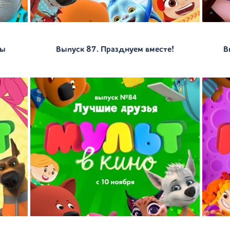
лы
Выпуск 87. Празднуем вместе!
В