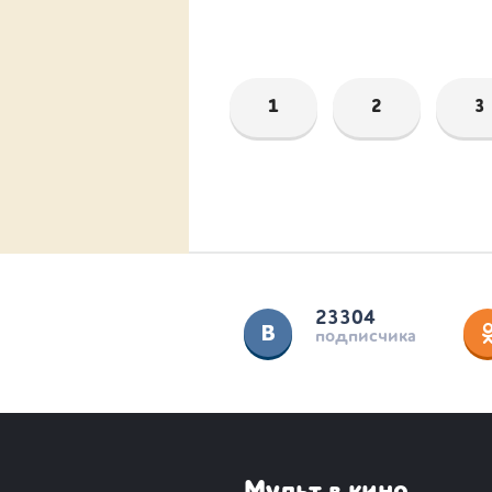
1
2
3
23304
подписчика