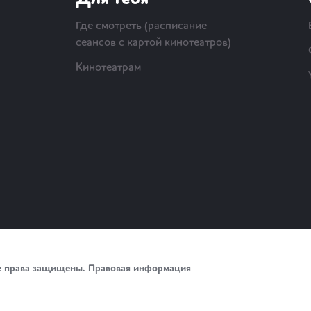
Для тебя
Где смотреть (расписание
сеансов с картой кинотеатров)
Кинотеатрам
е права защищены.
Правовая информация