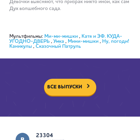
Девочки выясняют, что призрак никто иной, как сам
Дух волшебного сада.
Мультфильмы:
Ми-ми-мишки
,
Катя и ЭФ. КУДА-
УГОДНО-ДВЕРЬ
,
Умка
,
Мини-мишки
,
Ну, погоди!
Каникулы
,
Сказочный Патруль
ВСЕ ВЫПУСКИ
23304