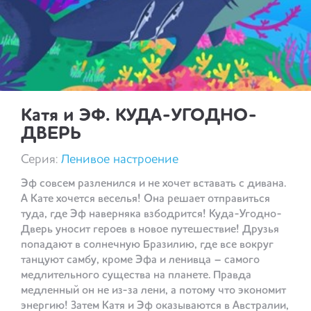
Катя и ЭФ. КУДА-УГОДНО-
ДВЕРЬ
Серия:
Ленивое настроение
Эф совсем разленился и не хочет вставать с дивана.
А Кате хочется веселья! Она решает отправиться
туда, где Эф наверняка взбодрится! Куда-Угодно-
Дверь уносит героев в новое путешествие! Друзья
попадают в солнечную Бразилию, где все вокруг
танцуют самбу, кроме Эфа и ленивца – самого
медлительного существа на планете. Правда
медленный он не из-за лени, а потому что экономит
энергию! Затем Катя и Эф оказываются в Австралии,