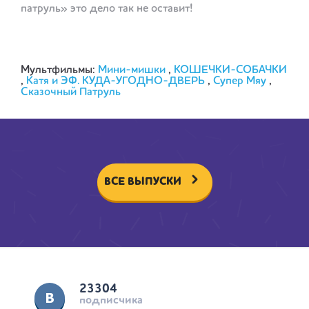
патруль» это дело так не оставит!
Мультфильмы:
Мини-мишки
,
КОШЕЧКИ-СОБАЧКИ
,
Катя и ЭФ. КУДА-УГОДНО-ДВЕРЬ
,
Супер Мяу
,
Сказочный Патруль
ВСЕ ВЫПУСКИ
23304
подписчика