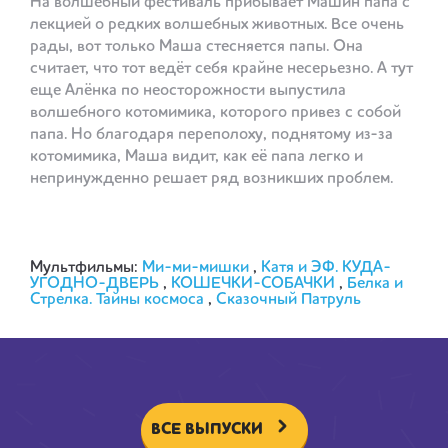
На волшебный фестиваль прибывает Машин папа с
лекцией о редких волшебных животных. Все очень
рады, вот только Маша стесняется папы. Она
считает, что тот ведёт себя крайне несерьезно. А тут
еще Алёнка по неосторожности выпустила
волшебного котомимика, которого привез с собой
папа. Но благодаря переполоху, поднятому из-за
котомимика, Маша видит, как её папа легко и
непринужденно решает ряд возникших проблем.
Мультфильмы:
Ми-ми-мишки
,
Катя и ЭФ. КУДА-
УГОДНО-ДВЕРЬ
,
КОШЕЧКИ-СОБАЧКИ
,
Белка и
Стрелка. Тайны космоса
,
Сказочный Патруль
ВСЕ ВЫПУСКИ