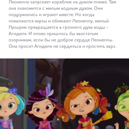
Леонелла запускает кораблик на диком пляже. Там
она знакомится с милым водным духом. Они
подружились и играют вместе. Но когда
появляются харзы и обижают Леонеллу, милый
Пузырик превращается в грозного духа воды -
Агиделя. И плохо пришлось бы хвостатым
озорникам, если бы не доброе сердце Леонеллы.
Она просит Агиделя не сердиться и простить харз.