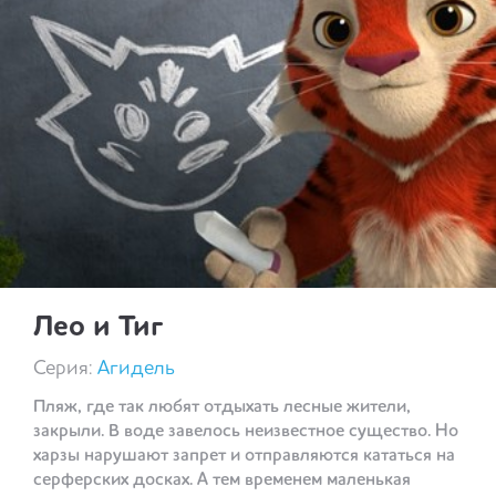
Лео и Тиг
Серия:
Агидель
Пляж, где так любят отдыхать лесные жители,
закрыли. В воде завелось неизвестное существо. Но
харзы нарушают запрет и отправляются кататься на
серферских досках. А тем временем маленькая