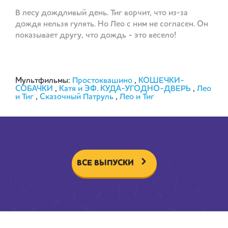
В лесу дождливый день. Тиг ворчит, что из-за
дождя нельзя гулять. Но Лео с ним не согласен. Он
показывает другу, что дождь - это весело!
Мультфильмы:
Простоквашино
,
КОШЕЧКИ-
СОБАЧКИ
,
Катя и ЭФ. КУДА-УГОДНО-ДВЕРЬ
,
Лео
и Тиг
,
Сказочный Патруль
,
Лео и Тиг
ВСЕ ВЫПУСКИ