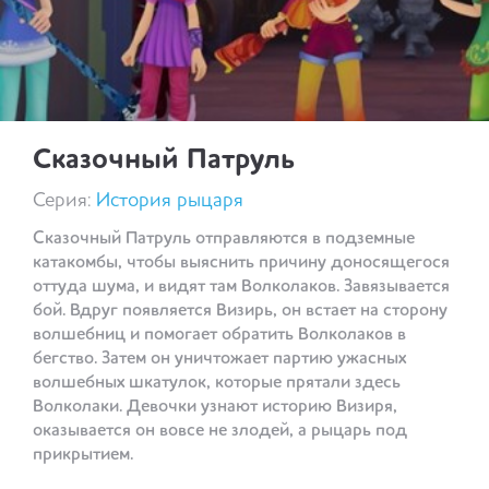
Сказочный Патруль
Серия:
История рыцаря
Сказочный Патруль отправляются в подземные
катакомбы, чтобы выяснить причину доносящегося
оттуда шума, и видят там Волколаков. Завязывается
бой. Вдруг появляется Визирь, он встает на сторону
волшебниц и помогает обратить Волколаков в
бегство. Затем он уничтожает партию ужасных
волшебных шкатулок, которые прятали здесь
Волколаки. Девочки узнают историю Визиря,
оказывается он вовсе не злодей, а рыцарь под
прикрытием.