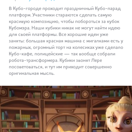
В Кубо-городе проходит праздничный Кубо-парад
платформ. Участники стараются сделать самую
красивую композицию, чтобы побороться за кубок
Кубомэра. Наши кубики никак не могут найти идею
для своей платформы. Все хорошие идеи уже
заняты: большая красная машина с мигалками есть у
пожарных, огромный торт на колесиках уже сделало
Кубо-кафе, полицейские — так вообще собрали
робота-трансформера. Кубики звонят Лере
посоветоваться, и тут им приходит совершенно
оригинальная мысль.