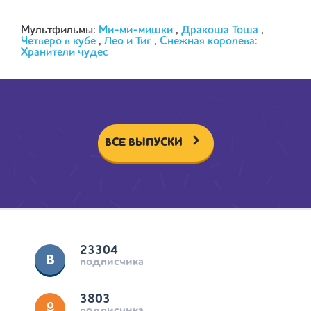
Мультфильмы:
Ми-ми-мишки
,
Дракоша Тоша
,
Четверо в кубе
,
Лео и Тиг
,
Снежная королева:
Хранители чудес
ВСЕ ВЫПУСКИ
23304
подписчика
3803