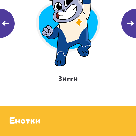
Зигги
Енотки