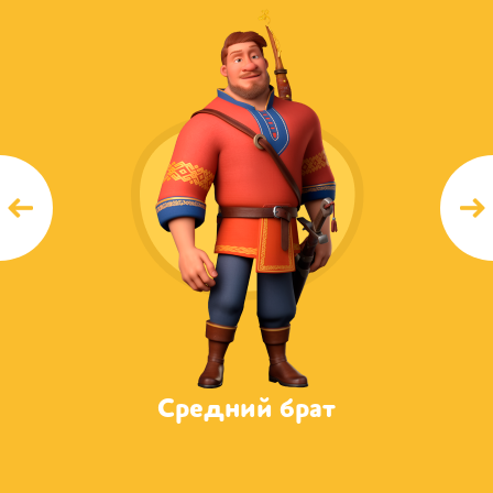
ат
Средний брат