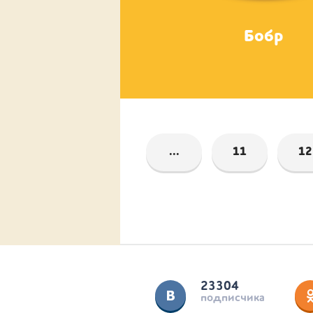
айцы-близнецы
Бобр
...
11
12
23304
подписчика