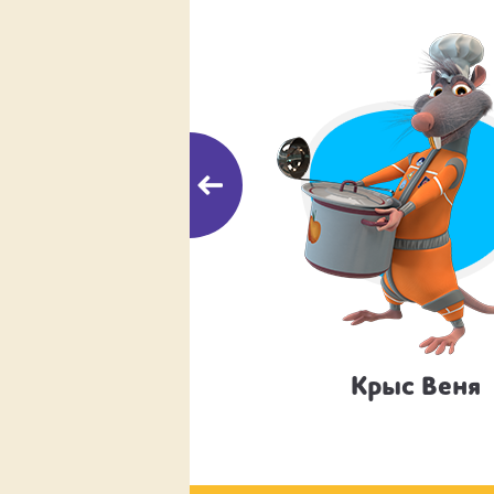
Кот Вачовски
Крыс Веня