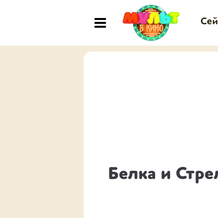
Сей
Белка и Стре