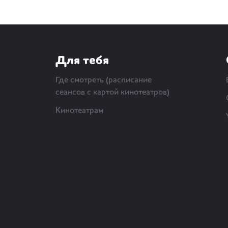
Для тебя
Где смотреть (расписание
сеансов с картой кинотеатров)
Кинотеатрам