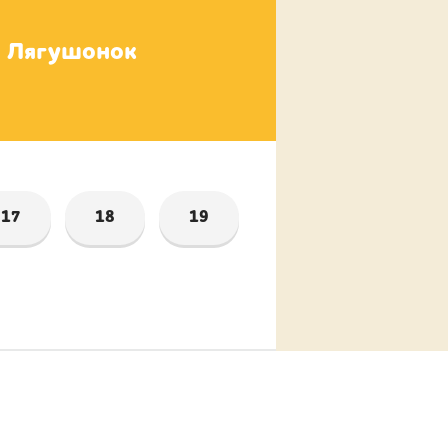
Лягушонок
Дятел
17
18
19