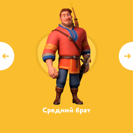
ат
Средний брат