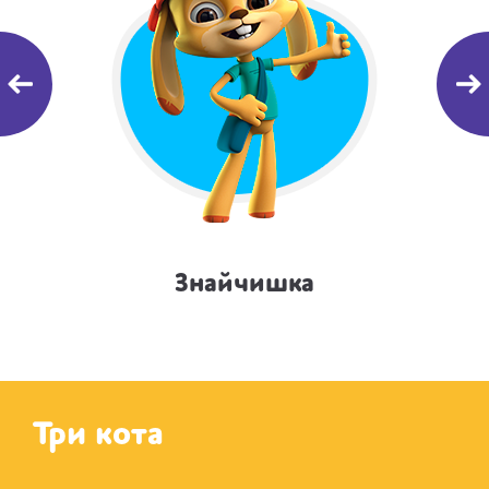
Знайчишка
Три кота