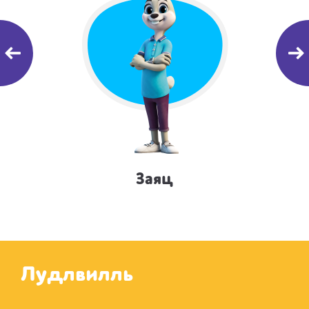
Заяц
Лудлвилль