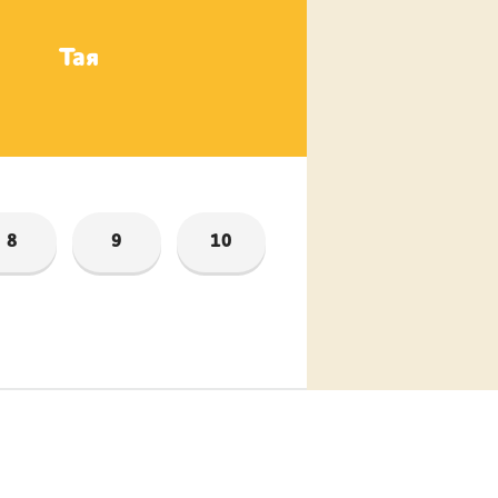
Тая
Римма Фёдоров
8
9
10