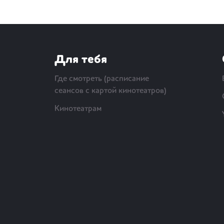
Для тебя
Где смотреть (расписание
сеансов с картой кинотеатров)
Кинотеатрам