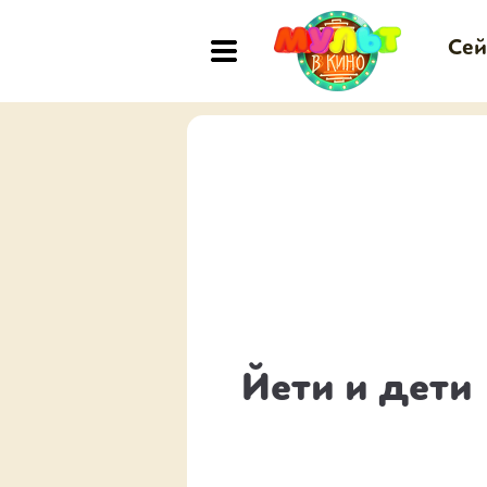
Сей
Йети и дети