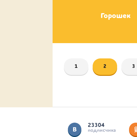
Зефирка
Горошек
1
2
3
23304
подписчика