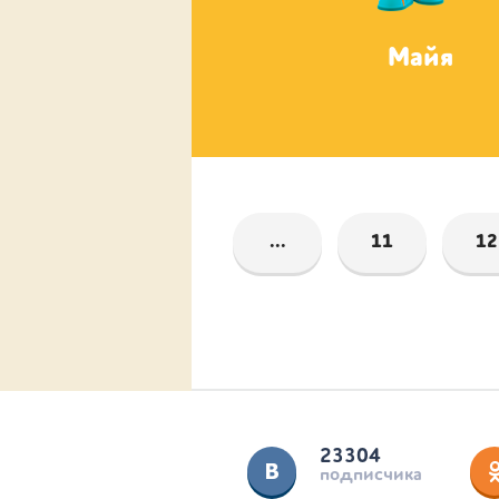
Соня
Майя
...
11
12
23304
подписчика