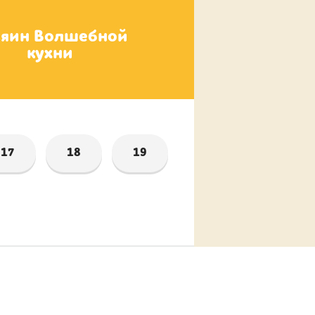
зяин Волшебной
Нямняшка
кухни
17
18
19