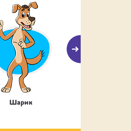
Шарик
Печкин