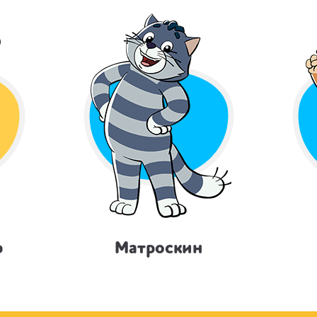
р
Матроскин