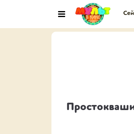
Сей
Простокваш