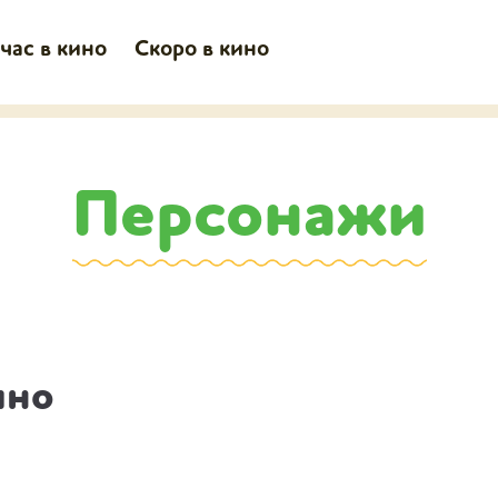
час в кино
Скоро в кино
Персонажи
ино