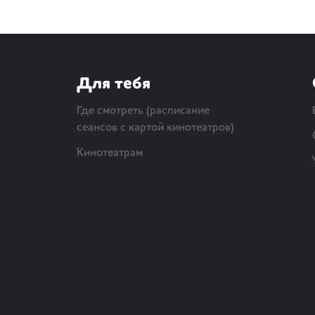
Для тебя
Где смотреть (расписание
сеансов с картой кинотеатров)
Кинотеатрам