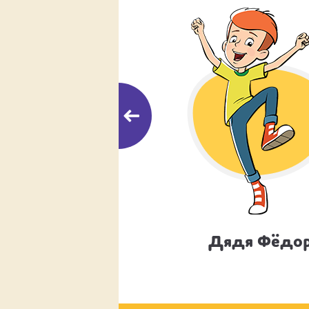
Тама-Тама
Дядя Фёдо