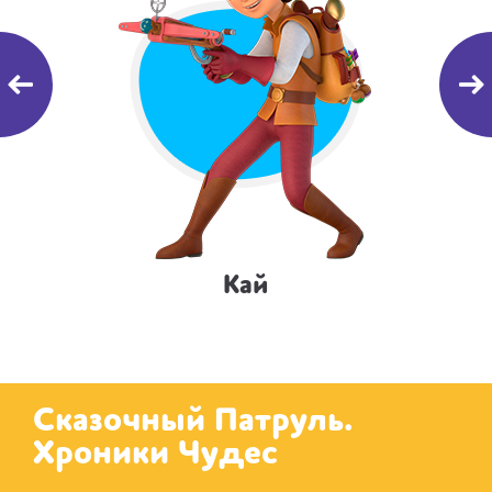
Кай
Сказочный Патруль.
Хроники Чудес