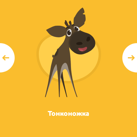
К
Тонконожка