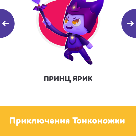
КА
ПРИНЦ ЯРИК
Приключения Тонконожки