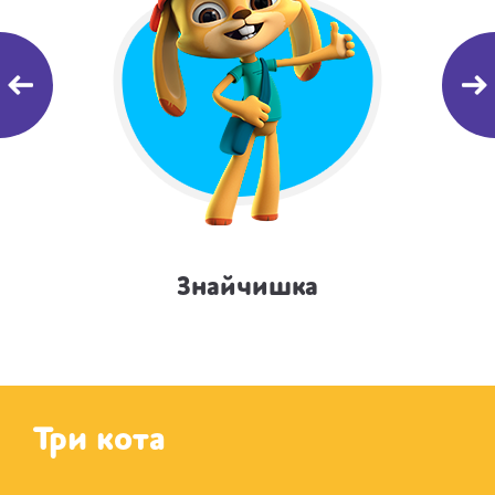
Знайчишка
Три кота