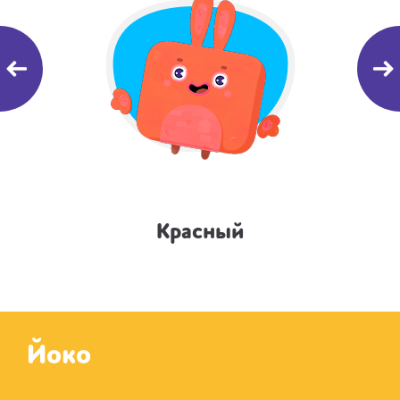
Красный
Ве
Йоко