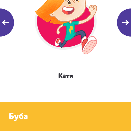
Катя
Буба