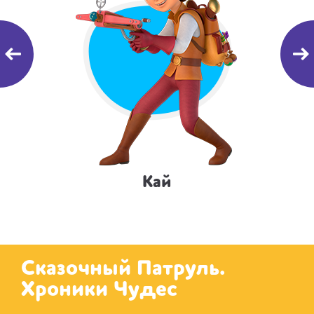
Кай
Сказочный Патруль.
Хроники Чудес