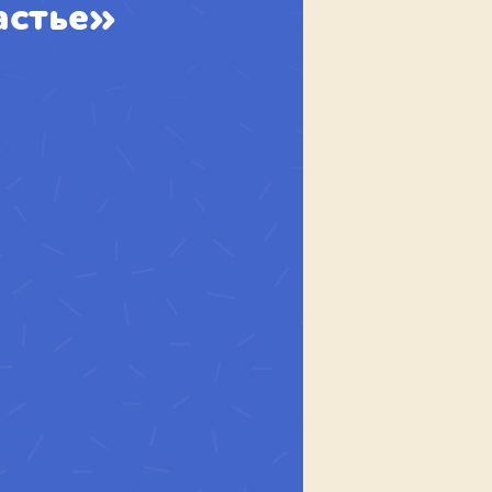
астье»