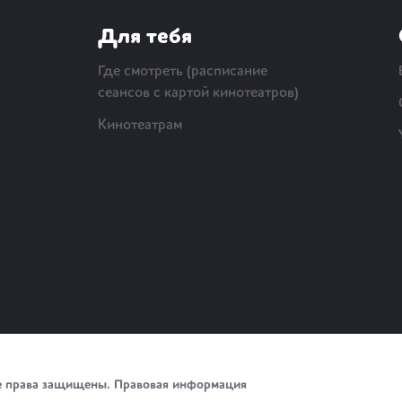
Для тебя
Где смотреть (расписание
сеансов с картой кинотеатров)
Кинотеатрам
е права защищены.
Правовая информация