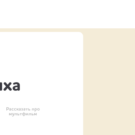
иха
Рассказать про
мультфильм