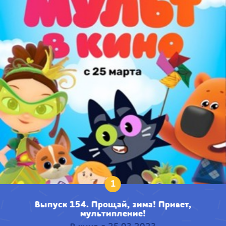
1
Выпуск 154. Прощай, зима! Привет,
мультипление!