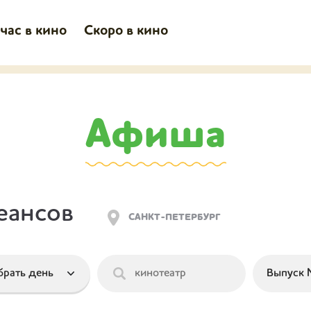
час в кино
Скоро в кино
Афиша
еансов