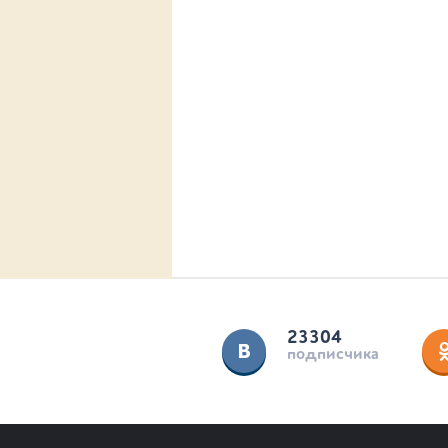
23304
подписчика